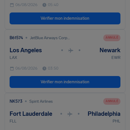
06/08/2026
05:40
Vérifier mon indemnisation
•
B61574
JetBlue Airways Corporation
ANNULÉ
Los Angeles
Newark
•
•
LAX
EWR
06/08/2026
03:50
Vérifier mon indemnisation
•
NK573
Spirit Airlines
ANNULÉ
Fort Lauderdale
Philadelphia
•
•
FLL
PHL