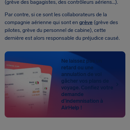
(grève des bagagistes, des contrôleurs aériens…).
Par contre, si ce sont les collaborateurs de la
compagnie aérienne qui sont en
grève
(grève des
pilotes, grève du personnel de cabine), cette
dernière est alors responsable du préjudice causé.
Ne laissez pas un
retard ou une
annulation de vol
gâcher vos plans de
voyage. Confiez votre
demande
d’indemnisation à
AirHelp !