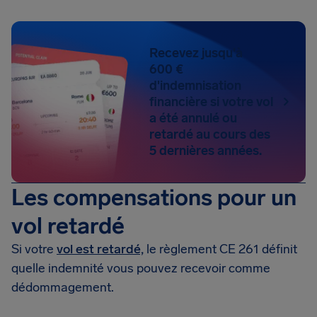
Recevez jusqu'à
600 €
d'indemnisation
financière si votre vol
a été annulé ou
retardé au cours des
5 dernières années.
Les compensations pour un
vol retardé
Si votre
vol est retardé,
le règlement CE 261 définit
quelle indemnité vous pouvez recevoir comme
dédommagement.