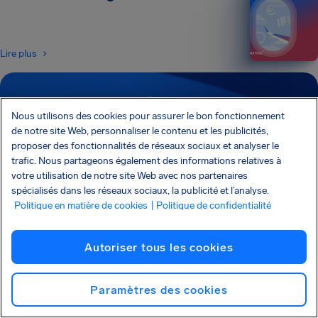
Lire plus
ABONNEZ-VOUS À NOTRE NEWSLETTER
Recevez des astuces et des conseils directement
Nous utilisons des cookies pour assurer le bon fonctionnement
de notre site Web, personnaliser le contenu et les publicités,
dans votre boîte e-mail
proposer des fonctionnalités de réseaux sociaux et analyser le
trafic. Nous partageons également des informations relatives à
votre utilisation de notre site Web avec nos partenaires
Abonnez-vous
spécialisés dans les réseaux sociaux, la publicité et l’analyse.
Politique en matière de cookies
| Politique de confidentialité
Je voudrais recevoir des e-mails de la part d’AirHelp et j’accepte la
Charte
de confidentialité
.
Autoriser tous les cookies
AirHelp fait partie de l’Association of Passenger Rights Advocates (APRA), dont la
Paramètres des cookies
mission est de promouvoir et de protéger les droits des passagers.
AIRHELP A ÉTÉ PRÉSENTÉ DANS :