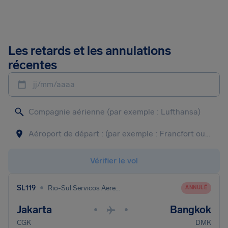
Les retards et les annulations
récentes
jj/mm/aaaa
Vérifier le vol
•
SL119
Rio-Sul Servicos Aereos Regionais
ANNULÉ
Jakarta
Bangkok
•
•
CGK
DMK