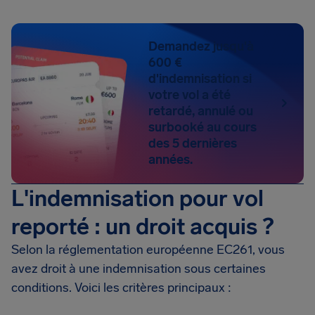
Demandez jusqu'à
600 €
d'indemnisation si
votre vol a été
retardé, annulé ou
surbooké au cours
des 5 dernières
années.
L'indemnisation pour vol
reporté : un droit acquis ?
Selon la réglementation européenne EC261, vous
avez droit à une indemnisation sous certaines
conditions. Voici les critères principaux :