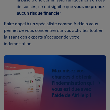
la base d’une commission uniquement en cas
de succès, ce qui signifie que
vous ne prenez
aucun risque financie
r.
Faire appel à un spécialiste comme AirHelp vous
permet de vous concentrer sur vos activités tout en
laissant des experts s’occuper de votre
indemnisation.
Maximisez vos
chances d'obtenir
l'indemnisation qui
vous est due avec
l'aide de AirHelp !