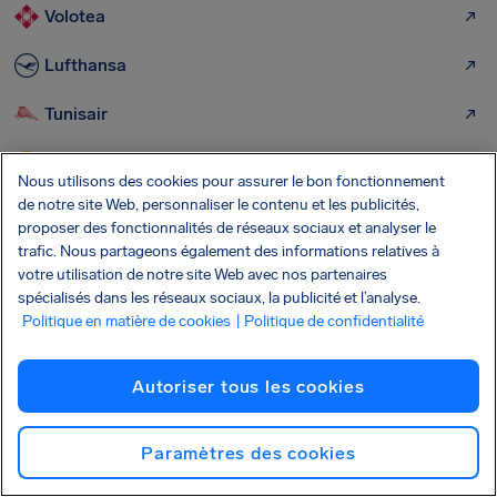
Volotea
Lufthansa
Tunisair
Vueling
Nous utilisons des cookies pour assurer le bon fonctionnement
de notre site Web, personnaliser le contenu et les publicités,
TAP Portugal
proposer des fonctionnalités de réseaux sociaux et analyser le
trafic. Nous partageons également des informations relatives à
Wizz Air
votre utilisation de notre site Web avec nos partenaires
spécialisés dans les réseaux sociaux, la publicité et l’analyse.
Politique en matière de cookies
| Politique de confidentialité
Plus d’aéroports depuis lesquels nous
pouvons vous aider à obtenir une
Autoriser tous les cookies
indemnisation :
Paramètres des cookies
Paris-Charles de Gaulle