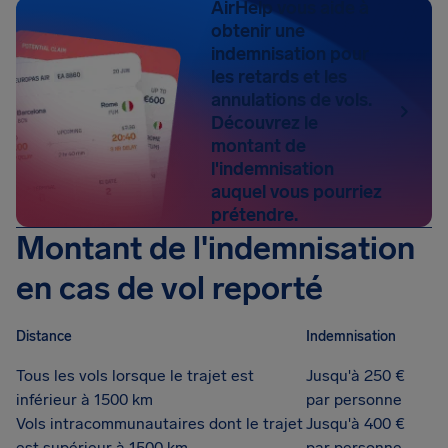
AirHelp vous aide à
obtenir une
indemnisation pour
les retards et les
annulations de vols.
Découvrez le
montant de
l'indemnisation
auquel vous pourriez
prétendre.
Montant de l'indemnisation
en cas de vol reporté
Distance
Indemnisation
Tous les vols lorsque le trajet est
Jusqu'à 250 €
inférieur à 1500 km
par personne
Vols intracommunautaires dont le trajet
Jusqu'à 400 €
est supérieur à 1500 km
par personne