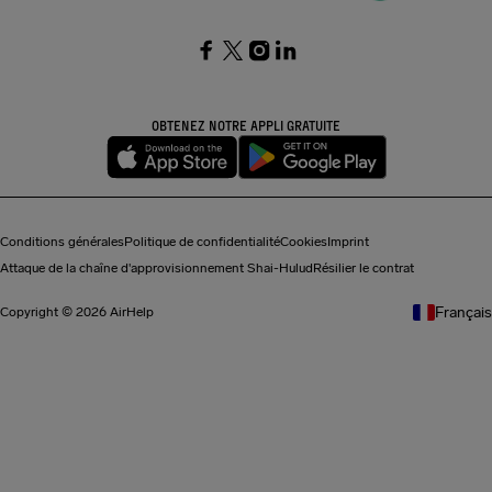
SocialFacebook
SocialTwitter
SocialInstagram
SocialLinkedin
OBTENEZ NOTRE APPLI GRATUITE
Conditions générales
Politique de confidentialité
Cookies
Imprint
Attaque de la chaîne d'approvisionnement Shai-Hulud
Résilier le contrat
Français
Copyright © 2026 AirHelp