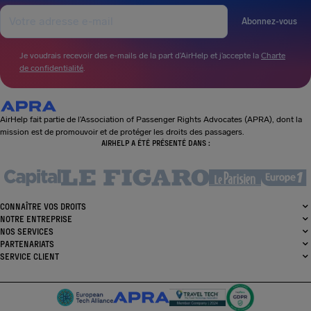
Abonnez-vous
Je voudrais recevoir des e-mails de la part d’AirHelp et j’accepte la
Charte
de confidentialité
.
AirHelp fait partie de l’Association of Passenger Rights Advocates (APRA), dont la
mission est de promouvoir et de protéger les droits des passagers.
AIRHELP A ÉTÉ PRÉSENTÉ DANS :
CONNAÎTRE VOS DROITS
NOTRE ENTREPRISE
NOS SERVICES
PARTENARIATS
SERVICE CLIENT