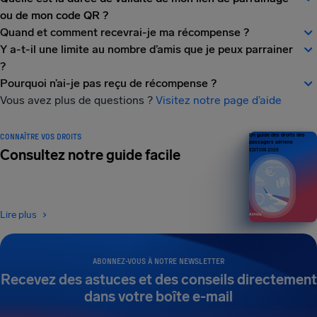
ou de mon code QR ?
Quand et comment recevrai-je ma récompense ?
Y a-t-il une limite au nombre d’amis que je peux parrainer
?
Pourquoi n’ai-je pas reçu de récompense ?
Vous avez plus de questions ?
Visitez notre page d’aide
CONNAÎTRE VOS DROITS
Un guide des droits des
passagers aériens
Consultez notre guide facile
ÉDITION 2026
Lire plus
ABONNEZ-VOUS À NOTRE NEWSLETTER
Recevez des astuces et des conseils directement
dans votre boîte e-mail