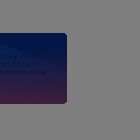
modèle de lettre de
ard d’avion ?
nisation encore