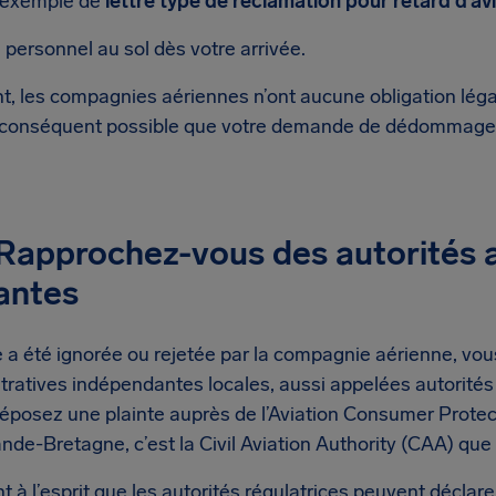
n exemple de
lettre type de réclamation pour retard d’av
le personnel au sol dès votre arrivée.
 les compagnies aériennes n’ont aucune obligation léga
par conséquent possible que votre demande de dédommage
 Rapprochez-vous des autorités 
antes
 a été ignorée ou rejetée par la compagnie aérienne, vou
tratives indépendantes locales, aussi appelées autorités 
déposez une plainte auprès de l’Aviation Consumer Protec
de-Bretagne, c’est la Civil Aviation Authority (CAA) que
à l’esprit que les autorités régulatrices peuvent déclar