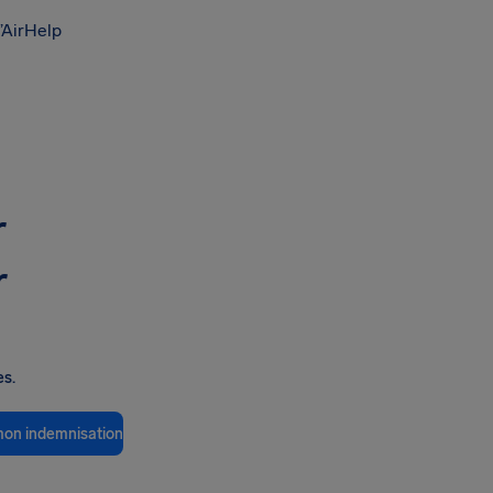
’AirHelp
r
r
es.
 mon indemnisation