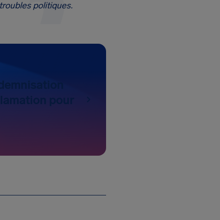
roubles politiques.
ndemnisation
clamation pour