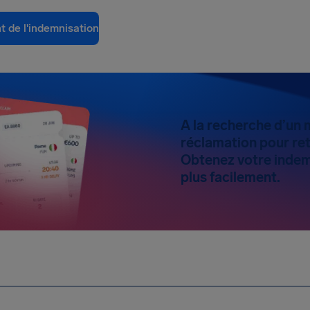
t de l'indemnisation
A la recherche d’un 
réclamation pour ret
Obtenez votre indem
plus facilement.