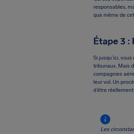
responsables, mai
que même de cett
Étape 3 : 
Si jusqu’ici, vou
tribunaux. Mais d
compagnies aérien
leur vol. Un pro
d’être réellement
Les circonsta