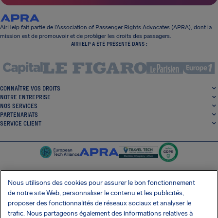
AirHelp fait partie de l’Association of Passenger Rights Advocates (APRA), dont la
mission est de promouvoir et de protéger les droits des passagers.
AIRHELP A ÉTÉ PRÉSENTÉ DANS :
CONNAÎTRE VOS DROITS
NOTRE ENTREPRISE
NOS SERVICES
PARTENARIATS
SERVICE CLIENT
Nous utilisons des cookies pour assurer le bon fonctionnement
de notre site Web, personnaliser le contenu et les publicités,
SocialFacebook
SocialTwitter
SocialInstagram
SocialLinkedin
proposer des fonctionnalités de réseaux sociaux et analyser le
trafic. Nous partageons également des informations relatives à
OBTENEZ NOTRE APPLI GRATUITE