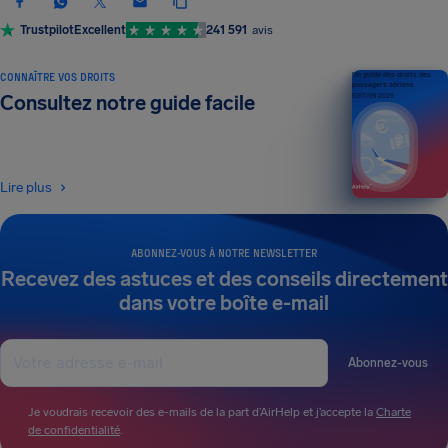
Trustpilot
Excellent
241 591
avis
CONNAÎTRE VOS DROITS
Un guide des droits des
passagers aériens
Consultez notre guide facile
ÉDITION 2026
Lire plus
ABONNEZ-VOUS À NOTRE NEWSLETTER
Recevez des astuces et des conseils directement
dans votre boîte e-mail
Abonnez-vous
Je voudrais recevoir des e-mails de la part d’AirHelp et j’accepte la
Charte
de confidentialité
.