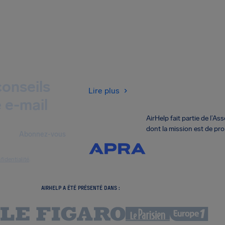
onseils
Lire plus
 e-mail
AirHelp fait partie de l’
dont la mission est de pr
Abonnez-vous
fidentialité
.
AIRHELP A ÉTÉ PRÉSENTÉ DANS :