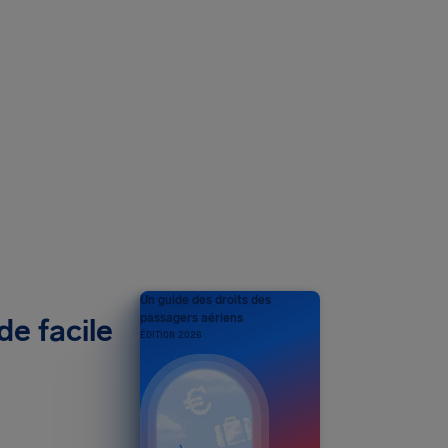
Un guide des droits des
passagers aériens
de facile
ÉDITION 2026