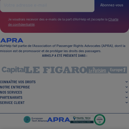
Abonnez-vous
Je voudrais recevoir des e-mails de la part d’AirHelp et j’accepte la
Charte
de confidentialité
.
AirHelp fait partie de l’Association of Passenger Rights Advocates (APRA), dont la
mission est de promouvoir et de protéger les droits des passagers.
AIRHELP A ÉTÉ PRÉSENTÉ DANS :
CONNAÎTRE VOS DROITS
NOTRE ENTREPRISE
NOS SERVICES
PARTENARIATS
SERVICE CLIENT