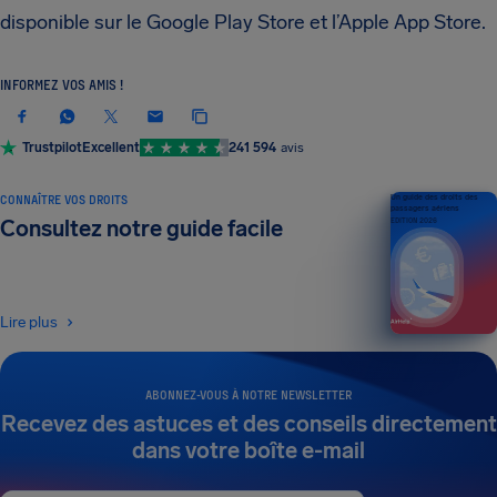
disponible sur le Google Play Store et l’Apple App Store.
INFORMEZ VOS AMIS !
Trustpilot
Excellent
241 594
avis
CONNAÎTRE VOS DROITS
Un guide des droits des
passagers aériens
Consultez notre guide facile
ÉDITION 2026
Lire plus
ABONNEZ-VOUS À NOTRE NEWSLETTER
Recevez des astuces et des conseils directement
dans votre boîte e-mail