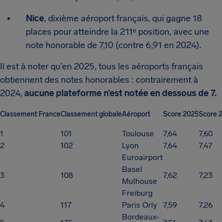
Nice
, dixième aéroport français, qui gagne 18
places pour atteindre la 211ᵉ position, avec une
note honorable de 7,10 (contre 6,91 en 2024).
Il est à noter qu’en 2025, tous les aéroports français
obtiennent des notes honorables : contrairement à
2024,
aucune plateforme n’est notée en dessous de 7.
Classement France
Classement globale
Aéroport
Score 2025
Score 
1
101
Toulouse
7,64
7,60
2
102
Lyon
7,64
7,47
Euroairport
Basel
3
108
7,62
7,23
Mulhouse
Freiburg
4
117
Paris Orly
7,59
7,26
Bordeaux-