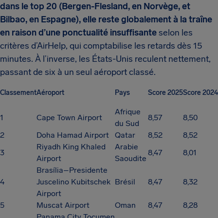
dans le top 20 (Bergen-Flesland, en Norvège, et
Bilbao, en Espagne), elle reste globalement à la traîne
en raison d’une ponctualité insuffisante
selon les
critères d’AirHelp, qui comptabilise les retards dès 15
minutes. À l’inverse, les États-Unis reculent nettement,
passant de six à un seul aéroport classé.
Classement
Aéroport
Pays
Score 2025
Score 2024
Afrique
1
Cape Town Airport
8,57
8,50
du Sud
2
Doha Hamad Airport
Qatar
8,52
8,52
Riyadh King Khaled
Arabie
3
8,47
8,01
Airport
Saoudite
Brasília–Presidente
4
Juscelino Kubitschek
Brésil
8,47
8,32
Airport
5
Muscat Airport
Oman
8,47
8,28
Panama City Tocumen