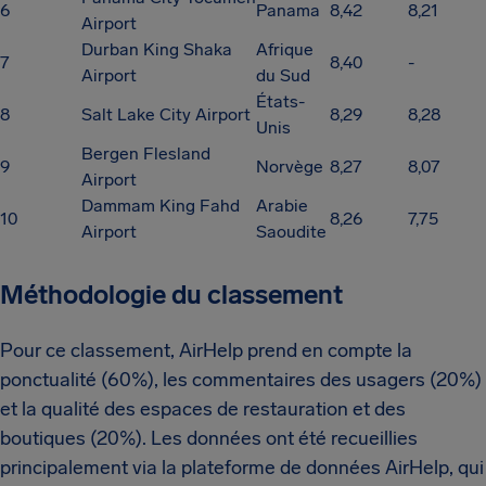
6
Panama
8,42
8,21
Airport
Durban King Shaka
Afrique
7
8,40
-
Airport
du Sud
États-
8
Salt Lake City Airport
8,29
8,28
Unis
Bergen Flesland
9
Norvège
8,27
8,07
Airport
Dammam King Fahd
Arabie
10
8,26
7,75
Airport
Saoudite
Méthodologie du classement
Pour ce classement, AirHelp prend en compte la
ponctualité (60%), les commentaires des usagers (20%)
et la qualité des espaces de restauration et des
boutiques (20%). Les données ont été recueillies
principalement via la plateforme de données AirHelp, qui