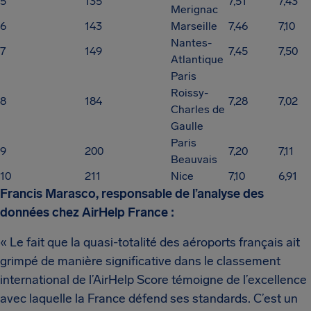
5
135
7,51
7,43
Merignac
6
143
Marseille
7,46
7,10
Nantes-
7
149
7,45
7,50
Atlantique
Paris
Roissy-
8
184
7,28
7,02
Charles de
Gaulle
Paris
9
200
7,20
7,11
Beauvais
10
211
Nice
7,10
6,91
Francis Marasco, responsable de l’analyse des
données chez AirHelp France :
« Le fait que la quasi-totalité des aéroports français ait
grimpé de manière significative dans le classement
international de l’AirHelp Score témoigne de l’excellence
avec laquelle la France défend ses standards. C’est un