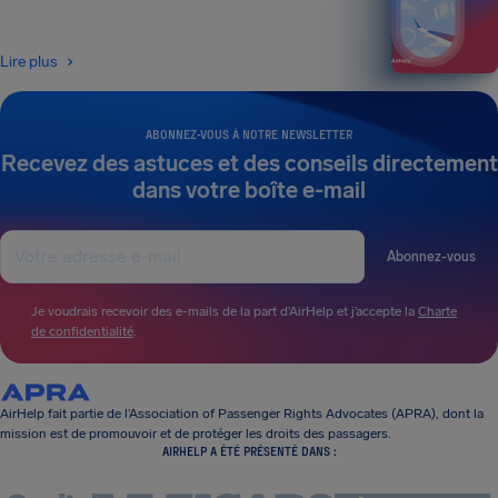
Lire plus
ABONNEZ-VOUS À NOTRE NEWSLETTER
Recevez des astuces et des conseils directement
dans votre boîte e-mail
Abonnez-vous
Je voudrais recevoir des e-mails de la part d’AirHelp et j’accepte la
Charte
de confidentialité
.
AirHelp fait partie de l’Association of Passenger Rights Advocates (APRA), dont la
mission est de promouvoir et de protéger les droits des passagers.
AIRHELP A ÉTÉ PRÉSENTÉ DANS :