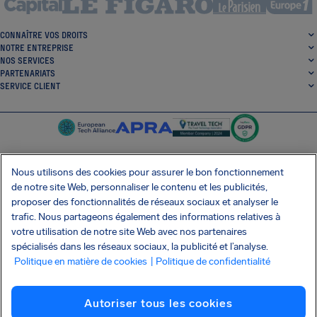
CONNAÎTRE VOS DROITS
NOTRE ENTREPRISE
NOS SERVICES
PARTENARIATS
SERVICE CLIENT
Nous utilisons des cookies pour assurer le bon fonctionnement
de notre site Web, personnaliser le contenu et les publicités,
SocialFacebook
SocialTwitter
SocialInstagram
SocialLinkedin
proposer des fonctionnalités de réseaux sociaux et analyser le
trafic. Nous partageons également des informations relatives à
OBTENEZ NOTRE APPLI GRATUITE
votre utilisation de notre site Web avec nos partenaires
spécialisés dans les réseaux sociaux, la publicité et l’analyse.
Politique en matière de cookies
| Politique de confidentialité
Conditions générales
Politique de confidentialité
Cookies
Imprint
Autoriser tous les cookies
Attaque de la chaîne d'approvisionnement Shai-Hulud
Résilier le contrat