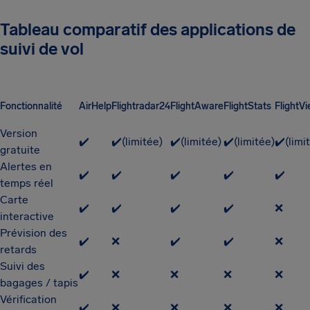
Tableau comparatif des applications de
suivi de vol
Fonctionnalité
AirHelp
Flightradar24
FlightAware
FlightStats
FlightV
Version
✔️
✔️(limitée)
✔️(limitée)
✔️(limitée)
✔️(limi
gratuite
Alertes en
✔️
✔️
✔️
✔️
✔️
temps réel
Carte
✔️
✔️
✔️
✔️
❌
interactive
Prévision des
✔️
❌
✔️
✔️
❌
retards
Suivi des
✔️
❌
❌
❌
❌
bagages / tapis
Vérification
✔️
❌
❌
❌
❌