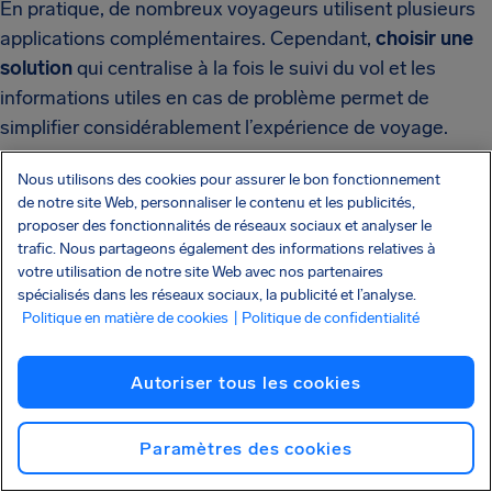
En pratique, de nombreux voyageurs utilisent plusieurs
applications complémentaires. Cependant,
choisir une
solution
qui centralise à la fois le suivi du vol et les
informations utiles en cas de problème permet de
simplifier considérablement l’expérience de voyage.
Nous utilisons des cookies pour assurer le bon fonctionnement
de notre site Web, personnaliser le contenu et les publicités,
L’appli qu’il vous faut lorsque
proposer des fonctionnalités de réseaux sociaux et analyser le
trafic. Nous partageons également des informations relatives à
vous voyagez
votre utilisation de notre site Web avec nos partenaires
Suivez gratuitement vos vols en temps réel,
spécialisés dans les réseaux sociaux, la publicité et l’analyse.
recevez des alertes lorsqu’une indemnisation
Politique en matière de cookies
| Politique de confidentialité
vous est due et ajoutez des protections. Sans
effort.
Autoriser tous les cookies
Téléchargez l’appli
ADORÉE PAR 1 MILLION
Paramètres des cookies
de voyageurs et ce n’est pas
fini