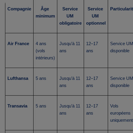
Compagnie
Âge 
Service 
Service 
Particulari
minimum
UM 
UM 
obligatoire
optionnel
Air France
4 ans 
Jusqu’à 11 
12–17 
Service UM
(vols 
ans
ans
disponible
intérieurs)
Lufthansa
5 ans
Jusqu’à 11 
12–17 
Service UM
ans
ans
disponible
Transavia
5 ans
Jusqu’à 11 
12–17 
Vols 
ans
ans
européens 
uniquement