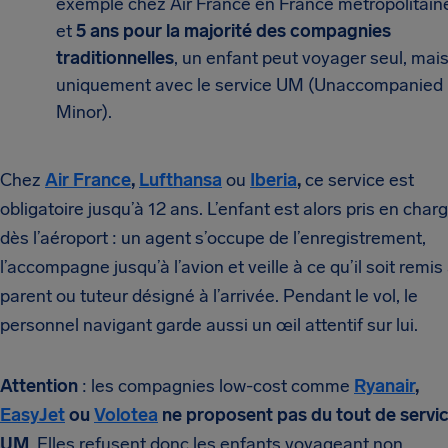
exemple chez Air France en France métropolitain
et
5 ans pour la majorité des compagnies
traditionnelles
, un enfant peut voyager seul, mai
uniquement avec le service UM (Unaccompanied
Minor).
Chez
Air France
,
Lufthansa
ou
Iberia
,
ce service est
obligatoire jusqu’à 12 ans. L’enfant est alors pris en char
dès l’aéroport : un agent s’occupe de l’enregistrement,
l’accompagne jusqu’à l’avion et veille à ce qu’il soit remis
parent ou tuteur désigné à l’arrivée. Pendant le vol, le
personnel navigant garde aussi un œil attentif sur lui.
Attention
: les compagnies low-cost comme
Ryanair
,
EasyJet
ou
Volotea
ne proposent pas du tout de servi
UM
. Elles refusent donc les enfants voyageant non