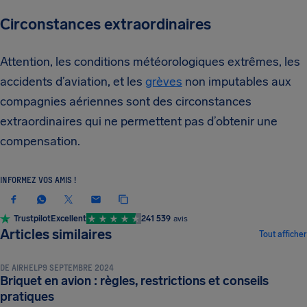
Circonstances extraordinaires
Attention, les conditions météorologiques extrêmes, les
accidents d’aviation, et les
grèves
non imputables aux
compagnies aériennes sont des circonstances
extraordinaires qui ne permettent pas d’obtenir une
compensation.
INFORMEZ VOS AMIS !
Trustpilot
Excellent
241 539
avis
BAGAGES ET RÈGLES DE SÉCURITÉ
Articles similaires
Tout afficher
DE
AIRHELP
9 SEPTEMBRE 2024
Briquet en avion : règles, restrictions et conseils
BAGAGES ET RÈGLES DE SÉCURITÉ
pratiques