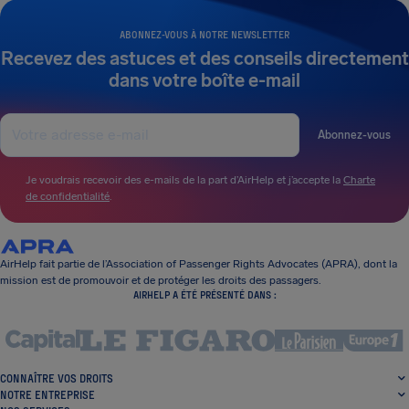
ABONNEZ-VOUS À NOTRE NEWSLETTER
Recevez des astuces et des conseils directement
dans votre boîte e-mail
Abonnez-vous
Je voudrais recevoir des e-mails de la part d’AirHelp et j’accepte la
Charte
de confidentialité
.
AirHelp fait partie de l’Association of Passenger Rights Advocates (APRA), dont la
mission est de promouvoir et de protéger les droits des passagers.
AIRHELP A ÉTÉ PRÉSENTÉ DANS :
CONNAÎTRE VOS DROITS
NOTRE ENTREPRISE