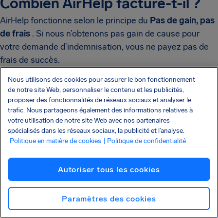
Combien AirHelp facture-t-il ?
AirHelp fonctionne selon le principe du
Pas de gain, pas
de frais
. Si nous n’obtenons pas gain de cause pour
votre demande d’indemnisation, vous ne payez pas de
frais de succès.
Détail des frais AirHelp :
Nous utilisons des cookies pour assurer le bon fonctionnement
de notre site Web, personnaliser le contenu et les publicités,
proposer des fonctionnalités de réseaux sociaux et analyser le
Frais de succès standard :
des frais de 35 % sont
trafic. Nous partageons également des informations relatives à
déduits de votre indemnisation uniquement après
votre utilisation de notre site Web avec nos partenaires
une demande d’indemnisation réussie.
spécialisés dans les réseaux sociaux, la publicité et l’analyse.
Politique en matière de cookies
| Politique de confidentialité
Frais supplémentaires si une action en justice
est nécessaire :
si votre dossier nécessite une
Autoriser tous les cookies
action en justice, des frais supplémentaires de 15
% s’appliquent.
Paramètres des cookies
Pas de gain, pas de frais :
si AirHelp ne parvient