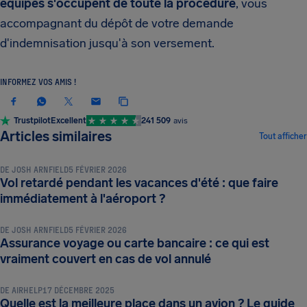
équipes s'occupent de toute la procédure
, vous
accompagnant du dépôt de votre demande
d'indemnisation jusqu'à son versement.
INFORMEZ VOS AMIS !
Trustpilot
Excellent
241 509
avis
CONSEILS ET ASTUCES DE VOYAGE
Articles similaires
Tout afficher
DE
JOSH ARNFIELD
5 FÉVRIER 2026
Vol retardé pendant les vacances d'été : que faire
CONSEILS ET ASTUCES DE VOYAGE
immédiatement à l'aéroport ?
DE
JOSH ARNFIELD
5 FÉVRIER 2026
Assurance voyage ou carte bancaire : ce qui est
CONSEILS ET ASTUCES DE VOYAGE
vraiment couvert en cas de vol annulé
DE
AIRHELP
17 DÉCEMBRE 2025
Quelle est la meilleure place dans un avion ? Le guide