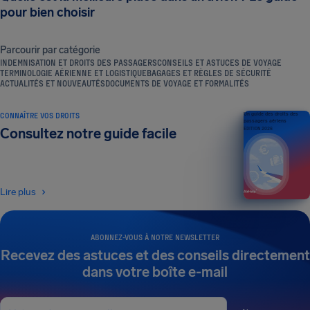
pour bien choisir
Parcourir par catégorie
INDEMNISATION ET DROITS DES PASSAGERS
CONSEILS ET ASTUCES DE VOYAGE
TERMINOLOGIE AÉRIENNE ET LOGISTIQUE
BAGAGES ET RÈGLES DE SÉCURITÉ
ACTUALITÉS ET NOUVEAUTÉS
DOCUMENTS DE VOYAGE ET FORMALITÉS
CONNAÎTRE VOS DROITS
Un guide des droits des
passagers aériens
Consultez notre guide facile
ÉDITION 2026
Lire plus
ABONNEZ-VOUS À NOTRE NEWSLETTER
Recevez des astuces et des conseils directement
dans votre boîte e-mail