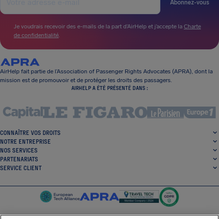
Abonnez-vous
Je voudrais recevoir des e-mails de la part d’AirHelp et j’accepte la
Charte
de confidentialité
.
AirHelp fait partie de l’Association of Passenger Rights Advocates (APRA), dont la
mission est de promouvoir et de protéger les droits des passagers.
AIRHELP A ÉTÉ PRÉSENTÉ DANS :
CONNAÎTRE VOS DROITS
NOTRE ENTREPRISE
NOS SERVICES
PARTENARIATS
SERVICE CLIENT