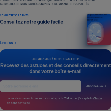
TERMINOLOGIE AÉRIENNE ET LOGISTIQUE
BAGAGES ET RÈGLES DE SÉCURITÉ
ACTUALITÉS ET NOUVEAUTÉS
DOCUMENTS DE VOYAGE ET FORMALITÉS
CONNAÎTRE VOS DROITS
Un guide des droits des
passagers aériens
Consultez notre guide facile
ÉDITION 2026
Lire plus
ABONNEZ-VOUS À NOTRE NEWSLETTER
Recevez des astuces et des conseils directement
dans votre boîte e-mail
Abonnez-vous
Je voudrais recevoir des e-mails de la part d’AirHelp et j’accepte la
Charte
de confidentialité
.