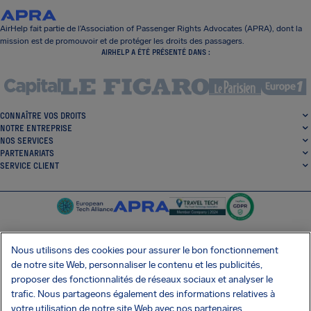
AirHelp fait partie de l’Association of Passenger Rights Advocates (APRA), dont la
mission est de promouvoir et de protéger les droits des passagers.
AIRHELP A ÉTÉ PRÉSENTÉ DANS :
CONNAÎTRE VOS DROITS
NOTRE ENTREPRISE
NOS SERVICES
PARTENARIATS
SERVICE CLIENT
Nous utilisons des cookies pour assurer le bon fonctionnement
de notre site Web, personnaliser le contenu et les publicités,
SocialFacebook
SocialTwitter
SocialInstagram
SocialLinkedin
proposer des fonctionnalités de réseaux sociaux et analyser le
trafic. Nous partageons également des informations relatives à
OBTENEZ NOTRE APPLI GRATUITE
votre utilisation de notre site Web avec nos partenaires