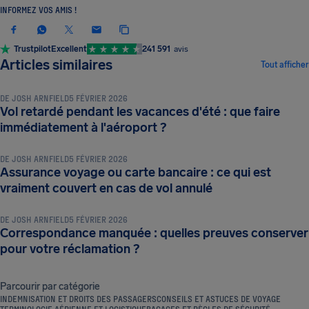
INFORMEZ VOS AMIS !
Trustpilot
Excellent
241 591
avis
CONSEILS ET ASTUCES DE VOYAGE
Articles similaires
Tout afficher
DE
JOSH ARNFIELD
5 FÉVRIER 2026
Vol retardé pendant les vacances d'été : que faire
CONSEILS ET ASTUCES DE VOYAGE
immédiatement à l'aéroport ?
DE
JOSH ARNFIELD
5 FÉVRIER 2026
Assurance voyage ou carte bancaire : ce qui est
CONSEILS ET ASTUCES DE VOYAGE
vraiment couvert en cas de vol annulé
DE
JOSH ARNFIELD
5 FÉVRIER 2026
Correspondance manquée : quelles preuves conserver
pour votre réclamation ?
Parcourir par catégorie
INDEMNISATION ET DROITS DES PASSAGERS
CONSEILS ET ASTUCES DE VOYAGE