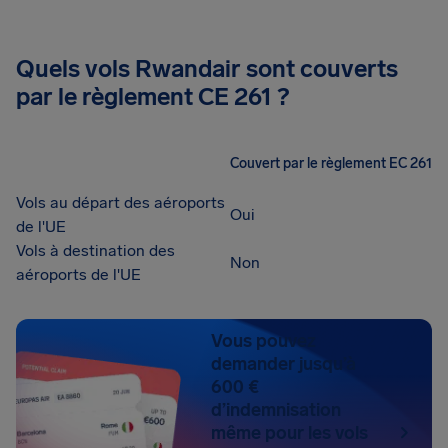
Quels vols Rwandair sont couverts
par le règlement CE 261 ?
Couvert par le règlement EC 261
Vols au départ des aéroports
Oui
de l'UE
Vols à destination des
Non
aéroports de l'UE
Vous pouvez
demander jusqu’à
600 €
d’indemnisation
même pour les vols