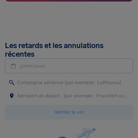
Les retards et les annulations
récentes
jj/mm/aaaa
Vérifier le vol