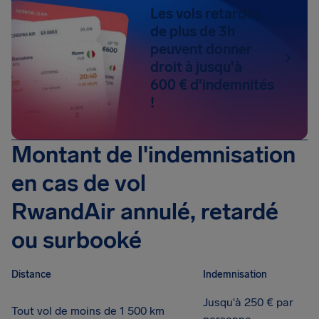
Les vols retardés
de plus de 3h
peuvent donner
droit à jusqu'à
600 € d'indemnités
!
Montant de l'indemnisation
en cas de vol
RwandAir annulé, retardé
ou surbooké
Distance
Indemnisation
Jusqu'à 250 € par
Tout vol de moins de 1 500 km