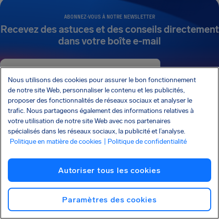
ABONNEZ-VOUS À NOTRE NEWSLETTER
Recevez des astuces et des conseils directement
dans votre boîte e-mail
Abonnez-vous
Nous utilisons des cookies pour assurer le bon fonctionnement
de notre site Web, personnaliser le contenu et les publicités,
Je voudrais recevoir des e-mails de la part d’AirHelp et j’accepte la
Charte
proposer des fonctionnalités de réseaux sociaux et analyser le
de confidentialité
.
trafic. Nous partageons également des informations relatives à
votre utilisation de notre site Web avec nos partenaires
spécialisés dans les réseaux sociaux, la publicité et l’analyse.
AirHelp fait partie de l’Association of Passenger Rights Advocates (APRA), dont la
Politique en matière de cookies
| Politique de confidentialité
mission est de promouvoir et de protéger les droits des passagers.
AIRHELP A ÉTÉ PRÉSENTÉ DANS :
Autoriser tous les cookies
Paramètres des cookies
CONNAÎTRE VOS DROITS
NOTRE ENTREPRISE
NOS SERVICES