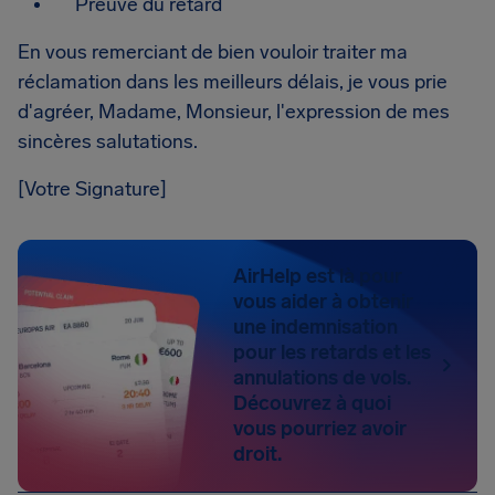
Preuve du retard
En vous remerciant de bien vouloir traiter ma
réclamation dans les meilleurs délais, je vous prie
d'agréer, Madame, Monsieur, l'expression de mes
sincères salutations.
[Votre Signature]
AirHelp est là pour
vous aider à obtenir
une indemnisation
pour les retards et les
annulations de vols.
Découvrez à quoi
vous pourriez avoir
droit.