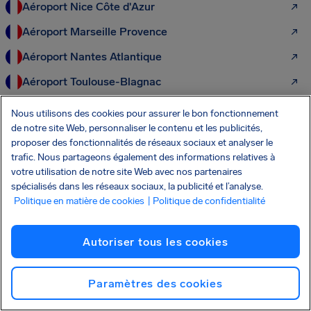
Aéroport Nice Côte d'Azur
Aéroport Marseille Provence
Aéroport Nantes Atlantique
Aéroport Toulouse-Blagnac
Aéroport de Lisbonne
Nous utilisons des cookies pour assurer le bon fonctionnement
de notre site Web, personnaliser le contenu et les publicités,
Aéroport de Bordeaux-Mérignac
proposer des fonctionnalités de réseaux sociaux et analyser le
Aéroport Paris-Beauvais
trafic. Nous partageons également des informations relatives à
votre utilisation de notre site Web avec nos partenaires
spécialisés dans les réseaux sociaux, la publicité et l’analyse.
Plus de droits des passagers aériens à
Politique en matière de cookies
| Politique de confidentialité
découvrir :
Autoriser tous les cookies
Droits des passagers aériens
Paramètres des cookies
Vol retardé
Vol annulé