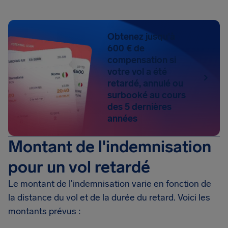
Obtenez jusqu'à
600 € de
compensation si
votre vol a été
retardé, annulé ou
surbooké au cours
des 5 dernières
années
Montant de l'indemnisation
pour un vol retardé
Le montant de l'indemnisation varie en fonction de
la distance du vol et de la durée du retard. Voici les
montants prévus :