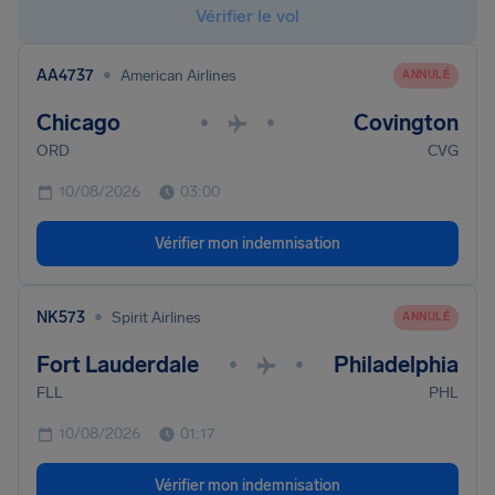
Vérifier le vol
•
AA4737
American Airlines
ANNULÉ
Chicago
Covington
•
•
ORD
CVG
10/08/2026
03:00
Vérifier mon indemnisation
•
NK573
Spirit Airlines
ANNULÉ
Fort Lauderdale
Philadelphia
•
•
FLL
PHL
10/08/2026
01:17
Vérifier mon indemnisation