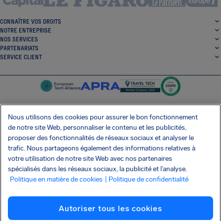
CONNAÎTRE VOS DROITS
NOTRE ENTREPRISE
NOS SERVICES
PARTENARIATS
SERVICE CLIENT
Nous utilisons des cookies pour assurer le bon fonctionnement
de notre site Web, personnaliser le contenu et les publicités,
SocialFacebook
SocialTwitter
SocialInstagram
SocialLinkedin
proposer des fonctionnalités de réseaux sociaux et analyser le
trafic. Nous partageons également des informations relatives à
OBTENEZ NOTRE APPLI GRATUITE
votre utilisation de notre site Web avec nos partenaires
spécialisés dans les réseaux sociaux, la publicité et l’analyse.
Politique en matière de cookies
| Politique de confidentialité
Conditions générales
Politique de confidentialité
Cookies
Imprint
Autoriser tous les cookies
Attaque de la chaîne d'approvisionnement Shai-Hulud
Résilier le contrat