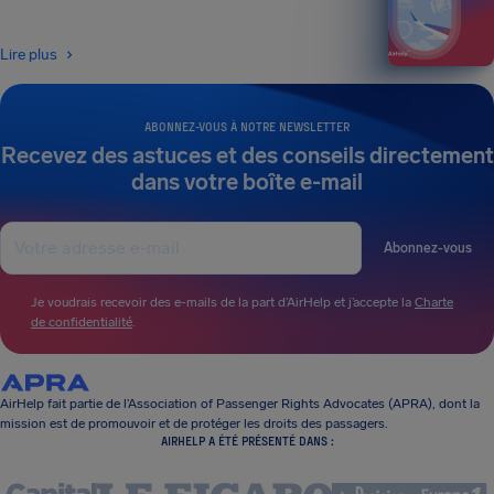
Lire plus
ABONNEZ-VOUS À NOTRE NEWSLETTER
Recevez des astuces et des conseils directement
dans votre boîte e-mail
Abonnez-vous
Je voudrais recevoir des e-mails de la part d’AirHelp et j’accepte la
Charte
de confidentialité
.
AirHelp fait partie de l’Association of Passenger Rights Advocates (APRA), dont la
mission est de promouvoir et de protéger les droits des passagers.
AIRHELP A ÉTÉ PRÉSENTÉ DANS :