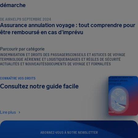
INDEMNISATION ET DROITS DES PASSAGERS
démarche
DE
AIRHELP
9 SEPTEMBRE 2024
Assurance annulation voyage : tout comprendre pour
être remboursé en cas d’imprévu
Parcourir par catégorie
INDEMNISATION ET DROITS DES PASSAGERS
CONSEILS ET ASTUCES DE VOYAGE
TERMINOLOGIE AÉRIENNE ET LOGISTIQUE
BAGAGES ET RÈGLES DE SÉCURITÉ
ACTUALITÉS ET NOUVEAUTÉS
DOCUMENTS DE VOYAGE ET FORMALITÉS
CONNAÎTRE VOS DROITS
Un guide des droits des
passagers aériens
Consultez notre guide facile
ÉDITION 2026
Lire plus
ABONNEZ-VOUS À NOTRE NEWSLETTER