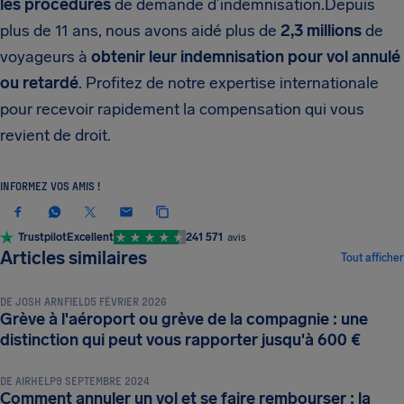
les procédures
de demande d’indemnisation.Depuis
plus de 11 ans, nous avons aidé plus de
2,3 millions
de
voyageurs à
obtenir leur indemnisation pour vol annulé
ou retardé
. Profitez de notre expertise internationale
pour recevoir rapidement la compensation qui vous
revient de droit.
INFORMEZ VOS AMIS !
Trustpilot
Excellent
241 571
avis
INDEMNISATION ET DROITS DES PASSAGERS
Articles similaires
Tout afficher
DE
JOSH ARNFIELD
5 FÉVRIER 2026
Grève à l'aéroport ou grève de la compagnie : une
INDEMNISATION ET DROITS DES PASSAGERS
distinction qui peut vous rapporter jusqu'à 600 €
DE
AIRHELP
9 SEPTEMBRE 2024
Comment annuler un vol et se faire rembourser : la