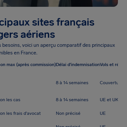
cipaux sites français
gers aériens
os besoins, voici un aperçu comparatif des principaux
nibles en France.
ion max (après commission)
Délai d'indemnisation
Vols et régio
8 à 14 semaines
Couverture m
lon les cas
8 à 14 semaines
UE et UK
on les frais d'avocat
Non précisé
UE
Non précisé
UE