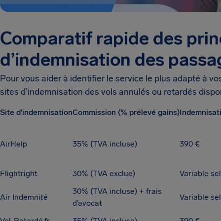
Comparatif rapide des prin
d’indemnisation des passa
Pour vous aider à identifier le service le plus adapté à v
sites d’indemnisation des vols annulés ou retardés dispo
Site d'indemnisation
Commission (% prélevé gains)
Indemnisat
AirHelp
35% (TVA incluse)
390 €
Flightright
30% (TVA exclue)
Variable se
30% (TVA incluse) + frais
Air Indemnité
Variable sel
d’avocat
Vol-Retardé.fr
35% (TVA incluse)
390 €