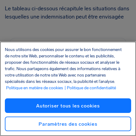
Le tableau ci-dessous récapitule les situations dans
lesquelles une indemnisation peut être envisagée
Indemnisation possible
Nous utilisons des cookies pour assurer le bon fonctionnement
de notre site Web, personnaliser le contenu et les publicités,
proposer des fonctionnalités de réseaux sociaux et analyser le
Perturbations liées à des problèmes
trafic. Nous partageons également des informations relatives à
opérationnels (ex. : panne technique)
votre utilisation de notre site Web avec nos partenaires
spécialisés dans les réseaux sociaux, la publicité et l’analyse.
Refus d’embarquement en cas de
Politique en matière de cookies
| Politique de confidentialité
surbooking
Autoriser tous les cookies
Correspondance manquée en raison
d’un retard sur le premier segment
Paramètres des cookies
du voyage