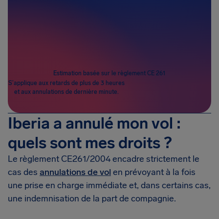
Passagers
1
Estimation basée sur le règlement CE 261
S’applique aux retards de plus de 3 heures
et aux annulations de dernière minute.
Iberia a annulé mon vol :
quels sont mes droits ?
Le règlement CE261/2004 encadre strictement le
cas des
annulations de vol
en prévoyant à la fois
une prise en charge immédiate et, dans certains cas,
une indemnisation de la part de compagnie.