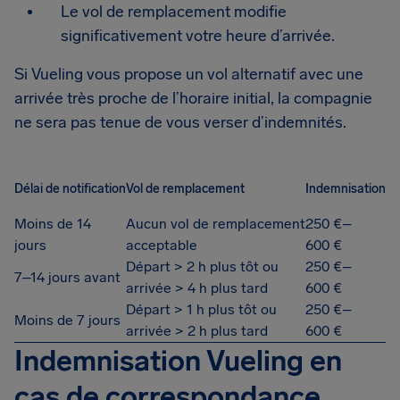
Le vol de remplacement modifie
significativement votre heure d’arrivée.
Si Vueling vous propose un vol alternatif avec une
arrivée très proche de l’horaire initial, la compagnie
ne sera pas tenue de vous verser d’indemnités.
Délai de notification
Vol de remplacement
Indemnisation
Moins de 14
Aucun vol de remplacement
250 €–
jours
acceptable
600 €
Départ > 2 h plus tôt ou
250 €–
7–14 jours avant
arrivée > 4 h plus tard
600 €
Départ > 1 h plus tôt ou
250 €–
Moins de 7 jours
arrivée > 2 h plus tard
600 €
Indemnisation Vueling en
cas de correspondance