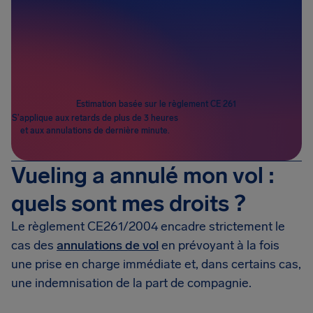
Passagers
1
Estimation basée sur le règlement CE 261
S’applique aux retards de plus de 3 heures
et aux annulations de dernière minute.
Vueling a annulé mon vol :
quels sont mes droits ?
Le règlement CE261/2004 encadre strictement le
cas des
annulations de vol
en prévoyant à la fois
une prise en charge immédiate et, dans certains cas,
une indemnisation de la part de compagnie.