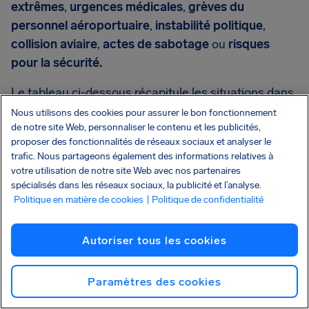
extrêmes
,
urgences médicales
,
grèves du
personnel aéroportuaire
,
instabilité politique
,
collision aviaire
,
actes de sabotage
ou
risques
pour la sécurité.
Le tableau ci-dessous récapitule les situations dans
lesquelles une indemnisation peut être envisagée
Nous utilisons des cookies pour assurer le bon fonctionnement
de notre site Web, personnaliser le contenu et les publicités,
proposer des fonctionnalités de réseaux sociaux et analyser le
trafic. Nous partageons également des informations relatives à
votre utilisation de notre site Web avec nos partenaires
Indemnisation possible
spécialisés dans les réseaux sociaux, la publicité et l’analyse.
Politique en matière de cookies
| Politique de confidentialité
Perturbations liées à des problèmes
opérationnels (ex. : panne technique)
Autoriser tous les cookies
Refus d’embarquement en cas de
Paramètres des cookies
surbooking