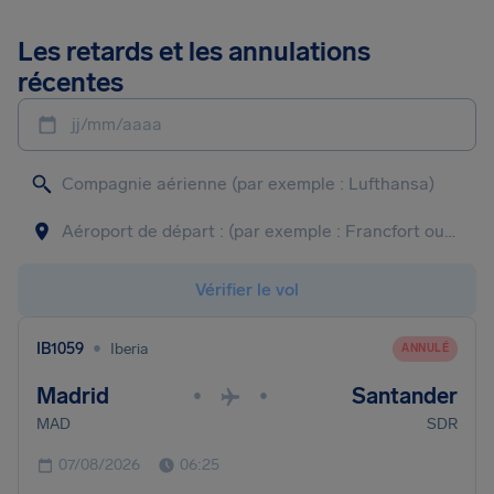
Les retards et les annulations
récentes
jj/mm/aaaa
Vérifier le vol
•
IB1059
Iberia
ANNULÉ
Madrid
Santander
•
•
MAD
SDR
07/08/2026
06:25