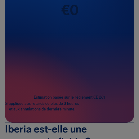
€
0
Passagers
1
Estimation basée sur le règlement CE 261
S’applique aux retards de plus de 3 heures
et aux annulations de dernière minute.
Iberia est-elle une