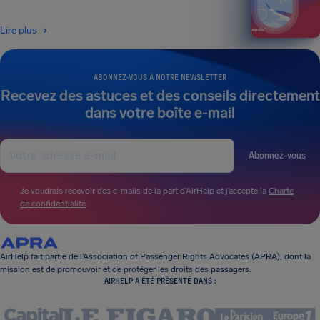
Lire plus
ABONNEZ-VOUS À NOTRE NEWSLETTER
Recevez des astuces et des conseils directement
dans votre boîte e-mail
Abonnez-vous
Je voudrais recevoir des e-mails de la part d’AirHelp et j’accepte la
Charte
de confidentialité
.
AirHelp fait partie de l’Association of Passenger Rights Advocates (APRA), dont la
mission est de promouvoir et de protéger les droits des passagers.
AIRHELP A ÉTÉ PRÉSENTÉ DANS :