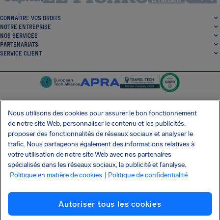
CONNAÎTRE VOS DROITS
NOTRE ENTREPRISE
NOS SERVICES
PARTENARIATS
SERVICE CLIENT
Nous utilisons des cookies pour assurer le bon fonctionnement
de notre site Web, personnaliser le contenu et les publicités,
SocialFacebook
SocialTwitter
SocialInstagram
SocialLinkedin
proposer des fonctionnalités de réseaux sociaux et analyser le
trafic. Nous partageons également des informations relatives à
OBTENEZ NOTRE APPLI GRATUITE
votre utilisation de notre site Web avec nos partenaires
spécialisés dans les réseaux sociaux, la publicité et l’analyse.
Politique en matière de cookies
| Politique de confidentialité
Conditions générales
Politique de confidentialité
Cookies
Imprint
Autoriser tous les cookies
Attaque de la chaîne d'approvisionnement Shai-Hulud
Résilier le contrat