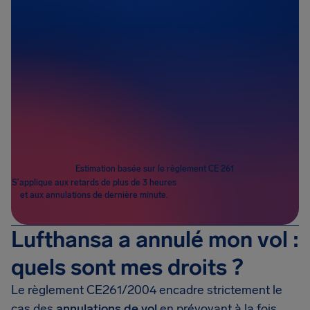
Passagers
1
Estimation basée sur le règlement CE 261
S’applique aux retards de plus de 3 heures
et aux annulations de dernière minute.
Lufthansa a annulé mon vol :
quels sont mes droits ?
Le règlement CE261/2004 encadre strictement le
cas des
annulations de vol
en prévoyant à la fois