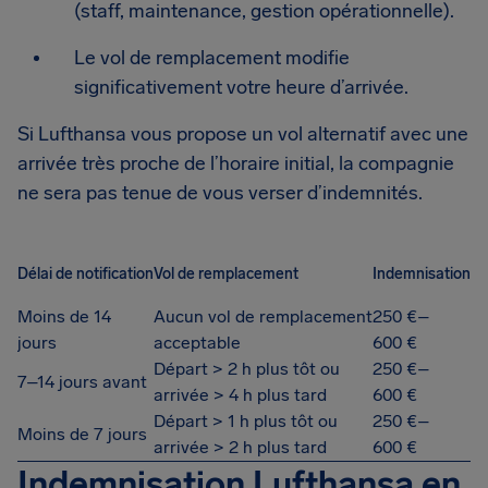
(staff, maintenance, gestion opérationnelle).
Le vol de remplacement modifie
significativement votre heure d’arrivée.
Si Lufthansa vous propose un vol alternatif avec une
arrivée très proche de l’horaire initial, la compagnie
ne sera pas tenue de vous verser d’indemnités.
Délai de notification
Vol de remplacement
Indemnisation
Moins de 14
Aucun vol de remplacement
250 €–
jours
acceptable
600 €
Départ > 2 h plus tôt ou
250 €–
7–14 jours avant
arrivée > 4 h plus tard
600 €
Départ > 1 h plus tôt ou
250 €–
Moins de 7 jours
arrivée > 2 h plus tard
600 €
Indemnisation Lufthansa en