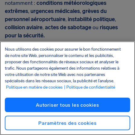
notamment :
conditions météorologiques
extrêmes
,
urgences médicales
,
grèves du
personnel aéroportuaire
,
instabilité politique
,
collision aviaire
,
actes de sabotage
ou
risques
pour la sécurité.
Le tableau ci-dessous récapitule les situations dans
Nous utilisons des cookies pour assurer le bon fonctionnement
de notre site Web, personnaliser le contenu et les publicités,
lesquelles une indemnisation peut être envisagée
proposer des fonctionnalités de réseaux sociaux et analyser le
trafic. Nous partageons également des informations relatives à
votre utilisation de notre site Web avec nos partenaires
spécialisés dans les réseaux sociaux, la publicité et l’analyse.
Politique en matière de cookies
| Politique de confidentialité
Indemnisation possible
Perturbations liées à des problèmes
Autoriser tous les cookies
opérationnels (ex. : panne technique)
Paramètres des cookies
Refus d’embarquement en cas de