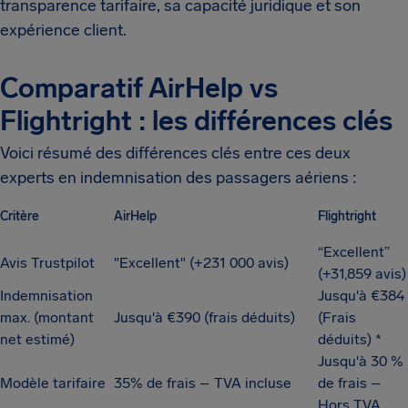
transparence tarifaire, sa capacité juridique et son
expérience client.
Comparatif AirHelp vs
Flightright : les différences clés
Voici résumé des différences clés entre ces deux
experts en indemnisation des passagers aériens :
Critère
AirHelp
Flightright
“Excellent”
Avis Trustpilot
"Excellent" (+231 000 avis)
(+31,859 avis)
Indemnisation
Jusqu'à €384
max. (montant
Jusqu'à €390 (frais déduits)
(Frais
net estimé)
déduits) *
Jusqu'à 30 %
Modèle tarifaire
35% de frais – TVA incluse
de frais –
Hors TVA