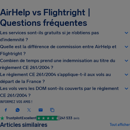
AirHelp vs Flightright |
Questions fréquentes
Les services sont-ils gratuits si je n’obtiens pas
d’indemnité ?
Quelle est la différence de commission entre AirHelp et
Flightright ?
Combien de temps prend une indemnisation au titre du
règlement CE 261/2004 ?
Le règlement CE 261/2004 s’applique-t-il aux vols au
départ de la France ?
Les vols vers les DOM sont-ils couverts par le règlement
CE 261/2004 ?
INFORMEZ VOS AMIS !
Trustpilot
Excellent
241 533
avis
ACTUALITÉS ET NOUVEAUTÉS
Articles similaires
Tout afficher