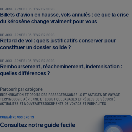
DE
JOSH ARNFIELD
5 FÉVRIER 2026
Billets d'avion en hausse, vols annulés : ce que la crise
ACTUALITÉS ET NOUVEAUTÉS
du kérosène change vraiment pour vous
DE
JOSH ARNFIELD
5 FÉVRIER 2026
Retard de vol : quels justificatifs conserver pour
ACTUALITÉS ET NOUVEAUTÉS
constituer un dossier solide ?
DE
JOSH ARNFIELD
5 FÉVRIER 2026
Remboursement, réacheminement, indemnisation :
quelles différences ?
Parcourir par catégorie
INDEMNISATION ET DROITS DES PASSAGERS
CONSEILS ET ASTUCES DE VOYAGE
TERMINOLOGIE AÉRIENNE ET LOGISTIQUE
BAGAGES ET RÈGLES DE SÉCURITÉ
ACTUALITÉS ET NOUVEAUTÉS
DOCUMENTS DE VOYAGE ET FORMALITÉS
CONNAÎTRE VOS DROITS
Un guide des droits des
passagers aériens
Consultez notre guide facile
ÉDITION 2026