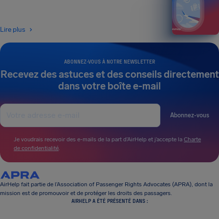
Lire plus
ABONNEZ-VOUS À NOTRE NEWSLETTER
Recevez des astuces et des conseils directement
dans votre boîte e-mail
Abonnez-vous
Je voudrais recevoir des e-mails de la part d’AirHelp et j’accepte la
Charte
de confidentialité
.
AirHelp fait partie de l’Association of Passenger Rights Advocates (APRA), dont la
mission est de promouvoir et de protéger les droits des passagers.
AIRHELP A ÉTÉ PRÉSENTÉ DANS :