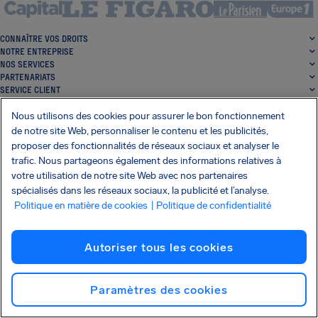
CONNAÎTRE VOS DROITS
NOTRE ENTREPRISE
NOS SERVICES
PARTENARIATS
SERVICE CLIENT
Nous utilisons des cookies pour assurer le bon fonctionnement
de notre site Web, personnaliser le contenu et les publicités,
proposer des fonctionnalités de réseaux sociaux et analyser le
trafic. Nous partageons également des informations relatives à
votre utilisation de notre site Web avec nos partenaires
spécialisés dans les réseaux sociaux, la publicité et l’analyse.
SocialFacebook
SocialTwitter
SocialInstagram
SocialLinkedin
Politique en matière de cookies
| Politique de confidentialité
OBTENEZ NOTRE APPLI GRATUITE
Autoriser tous les cookies
Paramètres des cookies
Conditions générales
Politique de confidentialité
Cookies
Imprint